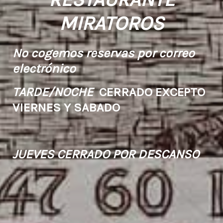
MIRATOROS
No cogemos reservas por correo
electrónico
TARDE/NOCHE
CERRADO EXCEPTO
VIERNES Y SABADO
JUEVES CERRADO POR DESCANSO